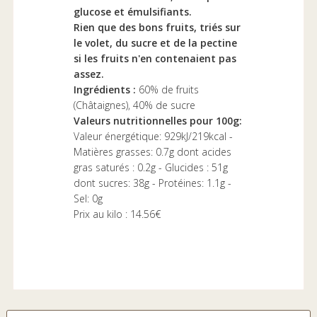
glucose et émulsifiants.
Rien que des bons fruits, triés sur
le volet, du sucre et de la pectine
si les fruits n'en contenaient pas
assez.
Ingrédients :
60% de fruits
(Châtaignes), 40% de sucre
Valeurs nutritionnelles pour 100g:
Valeur énergétique:
929kJ/219kcal -
Matières grasses: 0.7g dont acides
gras saturés : 0.2g - Glucides : 51g
dont sucres: 38g - Protéines: 1.1g -
Sel: 0g
Prix au kilo : 14.56€