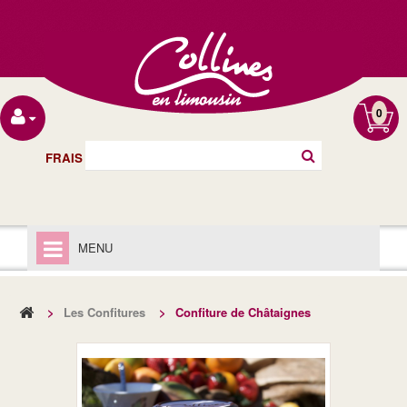
0
FRAIS DE PORT OFFERT À PARTIR DE 40€
MENU
ACCUEIL
>
Les Confitures
>
Confiture de Châtaignes
LIVRAISON
MENTIONS LÉGALES
LES CHUTNEYS