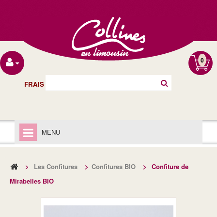
0
FRAIS DE PORT OFFERT À PARTIR DE 40€
MENU
ACCUEIL
>
Les Confitures
>
Confitures BIO
>
Confiture de
LIVRAISON
Mirabelles BIO
MENTIONS LÉGALES
LES CHUTNEYS