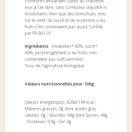
Confitures artisanales cuites au chaudron
inox à l'air libre, sans correcteur d’acidité ni
émulsifiants. Rien que des bons fruits, triés
sur le volet, du sucre et de la pectine si les
fruits n'en contenaient pas assez. Certifié
par FR-BIO-01
Ingrédients
: mirabelles* 60%, sucre*
40%, pectine (gélifiant) si les fruits n’en
contenaient pas suffisamment.
*issu de l'agriculture biologique
Valeurs nutritionnelles pour 100g:
Valeurs énergétiques: 826kJ/194 kcal -
Matières grasses: 0g dont acides gras
saturés: 0g - Glucides: 48g dont Sucres: 48g
- Protéines: 0.9g - Sel: 0g