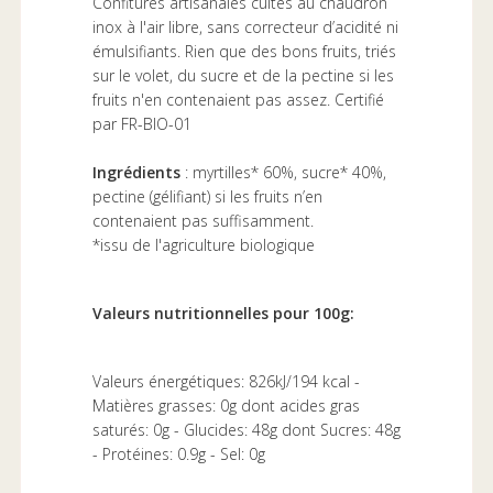
Confitures artisanales cuites au chaudron
inox à l'air libre, sans correcteur d’acidité ni
émulsifiants. Rien que des bons fruits, triés
sur le volet, du sucre et de la pectine si les
fruits n'en contenaient pas assez. Certifié
par FR-BIO-01
Ingrédients
: myrtilles* 60%, sucre* 40%,
pectine (gélifiant) si les fruits n’en
contenaient pas suffisamment.
*issu de l'agriculture biologique
Valeurs nutritionnelles pour 100g:
Valeurs énergétiques: 826kJ/194 kcal -
Matières grasses: 0g dont acides gras
saturés: 0g - Glucides: 48g dont Sucres: 48g
- Protéines: 0.9g - Sel: 0g