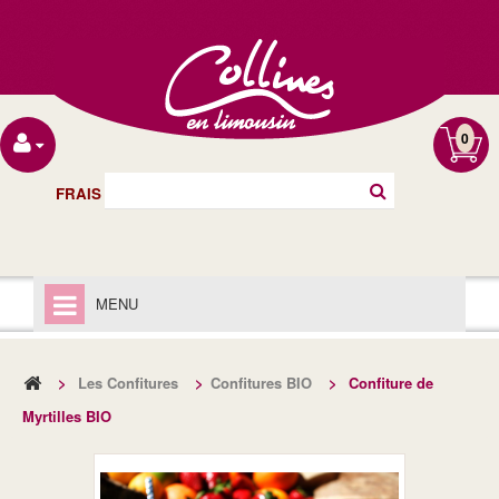
0
FRAIS DE PORT OFFERT À PARTIR DE 40€
MENU
ACCUEIL
>
Les Confitures
>
Confitures BIO
>
Confiture de
LIVRAISON
Myrtilles BIO
MENTIONS LÉGALES
LES CHUTNEYS