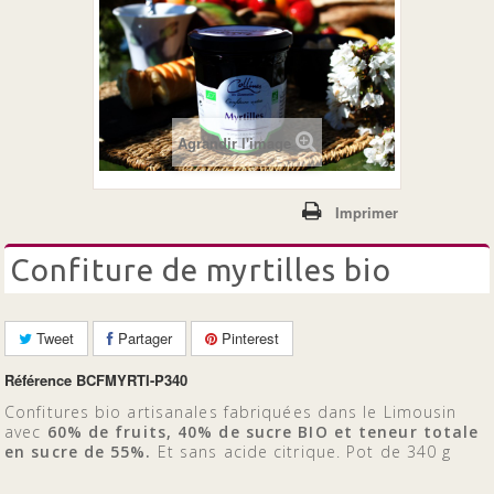
+
LES CONFITURES
LES 100% FRUITS BIO
Agrandir l'image
Imprimer
confiture de myrtilles bio
Tweet
Partager
Pinterest
Référence
BCFMYRTI-P340
Confitures bio artisanales fabriquées dans le Limousin
avec
60% de fruits, 40% de sucre BIO et teneur totale
en sucre de 55%.
Et sans acide citrique. Pot de 340 g