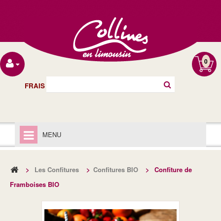
0
FRAIS DE PORT OFFERT À PARTIR DE 40€
MENU
ACCUEIL
>
Les Confitures
>
Confitures BIO
>
Confiture de
LIVRAISON
Framboises BIO
MENTIONS LÉGALES
LES CHUTNEYS