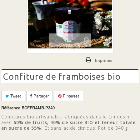
+
LES CONFITURES
LES 100% FRUITS BIO
Agrandir l'image
Imprimer
confiture de framboises bio
Tweet
Partager
Pinterest
Référence
BCFFRAMB-P340
Confitures bio artisanales fabriquées dans le Limousin
avec
60% de fruits, 40% de sucre BIO et teneur totale
en sucre de 55%.
Et sans acide citrique. Pot de 340 g