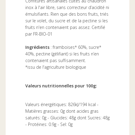
Confitures artisanales cuites au chaudron
inox à l'air libre, sans correcteur d’acidité ni
émulsifiants. Rien que des bons fruits, triés
sur le volet, du sucre et de la pectine si les
fruits n'en contenaient pas assez. Certifié
par FR-BIO-01
Ingrédients
: framboises* 60%, sucre*
40%, pectine (gélifiant) si les fruits n’en
contenaient pas suffisamment.
*issu de l'agriculture biologique
Valeurs nutritionnelles pour 100g:
Valeurs énergétiques: 826kJ/194 kcal -
Matières grasses: 0g dont acides gras
saturés: 0g - Glucides: 48g dont Sucres: 48g
- Protéines: 0.9g - Sel: 0g