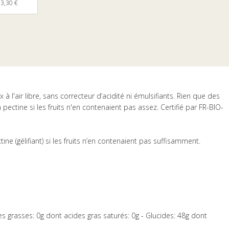
3,30 €
à l'air libre, sans correcteur d’acidité ni émulsifiants. Rien que des
la pectine si les fruits n'en contenaient pas assez. Certifié par FR-BIO-
ne (gélifiant) si les fruits n’en contenaient pas suffisamment.
es grasses: 0g dont acides gras saturés: 0g - Glucides: 48g dont