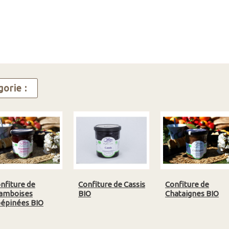
orie :
nfiture de
Confiture de Cassis
Confiture de
amboises
BIO
Chataignes BIO
épinées BIO