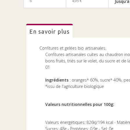
6
4,95 €
Jusqu'à
en savoir plus
Confitures et gelées bio artisanales.
Confitures artisanales cuites au chaudron inox 
bons fruits, triés sur le volet, du sucre et de 
01
Ingrédients
: oranges* 60%, sucre* 40%, pecti
*issu de l'agriculture biologique
Valeurs nutritionnelles pour 100g:
Valeurs énergétiques: 826kJ/194 kcal - Matièr
Sucres: 48g - Protéines: 0.9g - Sel: 0g