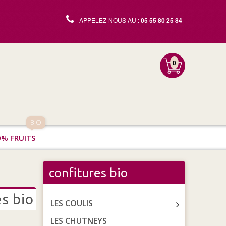
APPELEZ-NOUS AU :
05 55 80 25 84
0
BIO
0% FRUITS
confitures bio
s bio
LES COULIS
LES CHUTNEYS