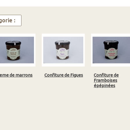
orie :
eme de marrons
Confiture de Figues
Confiture de
Framboises
épépinées