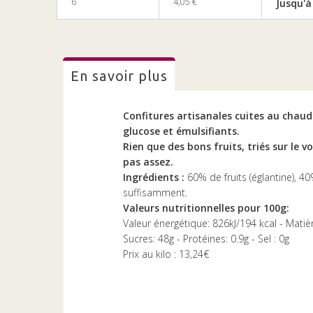
6
4,05 €
Jusqu'à
en savoir plus
Confitures artisanales cuites au chaudro
glucose et émulsifiants.
Rien que des bons fruits, triés sur le vo
pas assez.
Ingrédients :
60% de fruits (églantine), 40
suffisamment.
Valeurs nutritionnelles pour 100g:
Valeur énergétique: 826kJ/194 kcal - Matiè
Sucres: 48g - Protéines: 0.9g - Sel : 0g
Prix au kilo : 13,24€