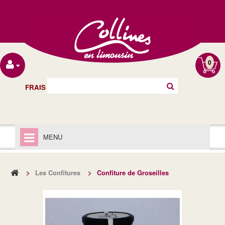
0
FRAIS DE PORT OFFERT À PARTIR DE 40€
MENU
ACCUEIL
>
Les Confitures
>
Confiture de Groseilles
LIVRAISON
MENTIONS LÉGALES
LES CHUTNEYS