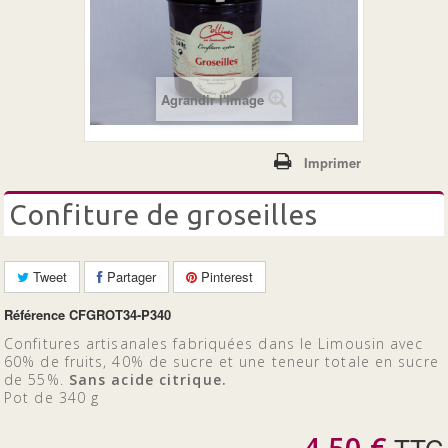
+
LES CONFITURES
LES 100% FRUITS BIO
Agrandir l'image
Imprimer
confiture de groseilles
Tweet
Partager
Pinterest
Référence
CFGROT34-P340
Confitures artisanales fabriquées dans le Limousin avec
60% de fruits, 40% de sucre et une teneur totale en sucre
de 55%.
Sans acide citrique.
Pot de 340 g
4,50 €
TTC