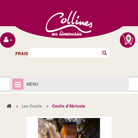
0
FRAIS DE PORT OFFERT À PARTIR DE 40€
MENU
ACCUEIL
>
Les Coulis
>
Coulis d'Abricots
LIVRAISON
MENTIONS LÉGALES
LES CHUTNEYS