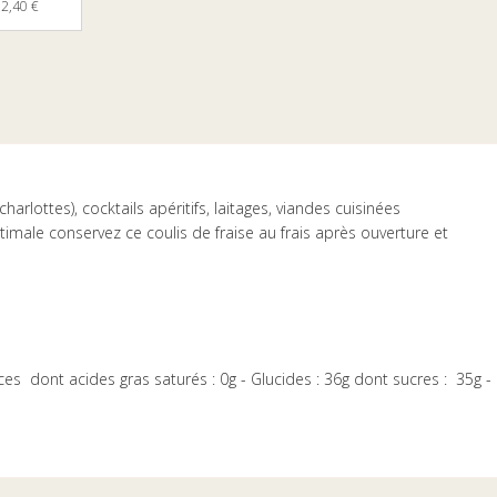
2,40 €
arlottes), cocktails apéritifs, laitages, viandes cuisinées
ptimale conservez ce coulis de fraise au frais après ouverture et
aces dont acides gras saturés : 0g - Glucides : 36g dont sucres : 35g -