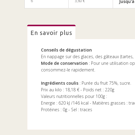
6
3,60 €
Jusqu'à
en savoir plus
Conseils de dégustation
En nappage sur des glaces, des gâteaux (tartes, ch
Mode de conservation
: Pour une utilisation o
consommez-le rapidement.
Ingrédients coulis
: Purée du fruit 75%, sucre.
Prix au kilo : 18,18 € - Poids net : 220g
Valeurs nutritionnelles pour 100g :
Energie : 620 kJ /146 kcal - Matières grasses : tr
Protéines : 0g - Sel : traces