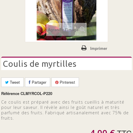
+
LES CONFITURES
LES 100% FRUITS BIO
Agrandir l'image
Imprimer
coulis de myrtilles
Tweet
Partager
Pinterest
Référence
CLMYRCOL-P220
Ce coulis est préparé avec des fruits cueillis à maturité
pour leur saveur. Il révèle ainsi le goût naturel et très
parfumé des fruits. Fabriqué artisanalement avec 75% de
fruits.
4,00 €
TTC