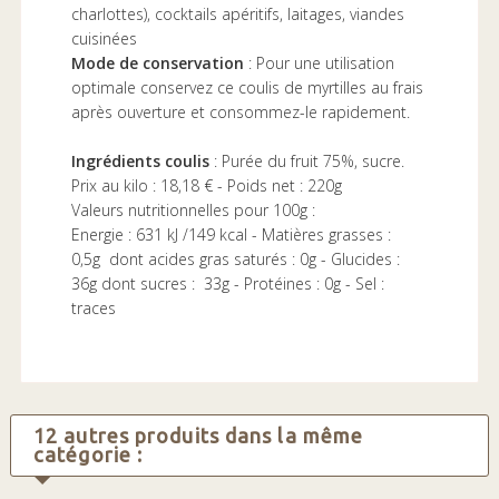
charlottes), cocktails apéritifs, laitages, viandes
cuisinées
Mode de conservation
: Pour une utilisation
optimale conservez ce coulis de myrtilles au frais
après ouverture et consommez-le rapidement.
Ingrédients coulis
: Purée du fruit 75%, sucre.
Prix au kilo : 18,18 € - Poids net : 220g
Valeurs nutritionnelles pour 100g :
Energie : 631 kJ /149 kcal - Matières grasses :
0,5g dont acides gras saturés : 0g - Glucides :
36g dont sucres : 33g - Protéines : 0g - Sel :
traces
12 autres produits dans la même
catégorie :