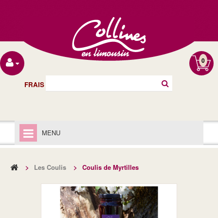
0
FRAIS DE PORT OFFERT À PARTIR DE 40€
MENU
ACCUEIL
>
Les Coulis
>
Coulis de Myrtilles
LIVRAISON
MENTIONS LÉGALES
LES CHUTNEYS