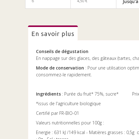
6
4,50 €
Jusqu'à
en savoir plus
Conseils de dégustation
En nappage sur des glaces, des gâteaux (tartes, charl
Mode de conservation
: Pour une utilisation optim
consommez-le rapidement.
Ingrédients
: Purée du fruit* 75%, sucre* Prix au
*issus de l'agriculture biologique
Certifié par FR-BIO-01
Valeurs nutritionnelles pour 100g :
Energie : 631 kJ /149 kcal - Matières grasses : 0,5g 