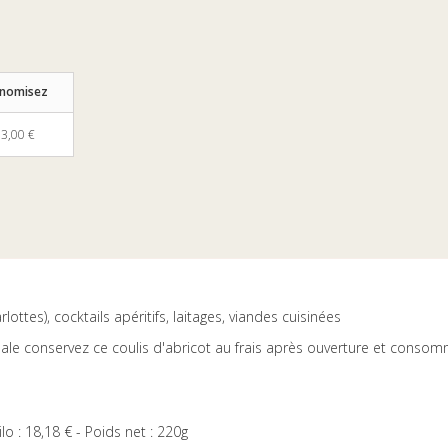
onomisez
3,00 €
ottes), cocktails apéritifs, laitages, viandes cuisinées
male conservez ce coulis d'abricot au frais après ouverture et conso
lo : 18,18 € - Poids net : 220g